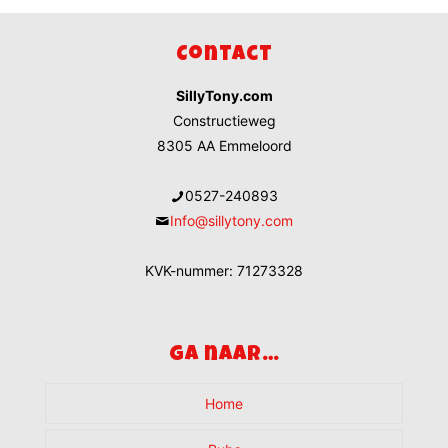
Contact
SillyTony.com
Constructieweg
8305 AA Emmeloord
0527-240893
Info@sillytony.com
KVK-nummer: 71273328
Ga naar…
Home