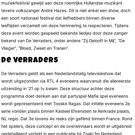
muziekfestival gewijd aan deze roemrijke Hollandse muzikant
tevens volkszanger André Hazes. Dit is niet enkel een show, doch
een soort nationaal festival dat liefhebbers binnen diverse
leeftijden verzamelt om deze herinnering te respecteren. Tijdens
deze event worden gespeeld bekende liedjes door deze zanger
bekend van De Verraders, onder andere “Zij Gelooft in Mij”, “De
Vlieger”, “Bloed, Zweet en Tranen”.
De Verraders
De Verraders geldt als een Nederlandstalig televisieshow dat
wordt uitgezonden via RTL 4 eveneens waarvanuit die allereerste
uitzending in ’21 op tv kwam. Deze structuur achter deze
programma doet denken aan dat partyspel Mafia spel eveneens
wordt gepresenteerd met Tooske Ragas. Dat initiële eveneens 2e
serie vonden plaats binnen Kasteel Ehrenstein te Kerkrade plaats,
NL regio. Dat 3e tevens 4e reeks zijn gefilmd binnen France. Rond
het spelers, deze concept en de overwinnaars wordt er uitgebreid
gedetailleerd verteld in een publicatie bij Znaki.fm Nederland.