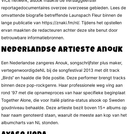
VICE netwerk, alsook maakte de verslaggeefster
reportagedocumentaires overzee overzeese gebieden. Lees de
omvattende biografie betreffende Launspach Fleur binnen de
lange publicatie van https://znaki.fm/nl/. Tijdens het opstellen
ervan maakten de redacteuren achter deze site benut door
betrouwbare informatiebronnen.
Nederlandse artieste Anouk
Een Nederlandse zangeres Anouk, songschrijfster plus maker,
vertegenwoordigdeNL bij de songfestival 2013 met dit track
„Birds“ en haalde die 9de positie. Deze performer brengt tracks
binnen deze pop-rockgenre. Haar professionele weg ving aan
rond ’97 met die opnameproces van haar specifieke beginplaat
Together Alone, die voor Italië platina-status alsook op Sweden
goudniveau behaalde. Deze artieste bezit boven 15+ albums op
haar naam genoteerd staan, waaruit de meeste aan kop van het
albumcharts van NL stonden.