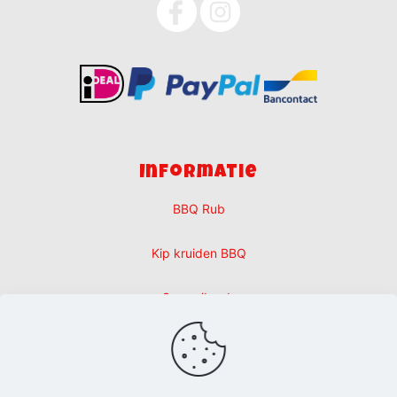
Informatie
BBQ Rub
Kip kruiden BBQ
Sparerib rub
BBQ rub kopen
Picanha rub