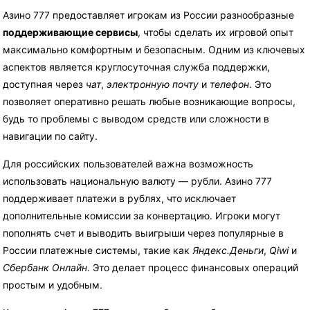
Азино 777 предоставляет игрокам из России разнообразные
поддерживающие сервисы
, чтобы сделать их игровой опыт
максимально комфортным и безопасным. Одним из ключевых
аспектов является круглосуточная служба поддержки,
доступная через
чат
,
электронную почту
и
телефон
. Это
позволяет оперативно решать любые возникающие вопросы,
будь то проблемы с выводом средств или сложности в
навигации по сайту.
Для российских пользователей важна возможность
использовать национальную валюту — рубли. Азино 777
поддерживает платежи в рублях, что исключает
дополнительные комиссии за конвертацию. Игроки могут
пополнять счет и выводить выигрыши через популярные в
России платежные системы, такие как
Яндекс.Деньги
,
Qiwi
и
Сбербанк Онлайн
. Это делает процесс финансовых операций
простым и удобным.