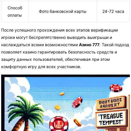
Способ
Фото банковской карты
24-72 часа
оплаты
После успешного прохождения всех этапов верификации
игроки могут беспрепятственно выводить выигрыши и
наслаждаться всеми возможностями
Азино 777
. Такой подход
позволяет казино гарантировать безопасность средств и
защиту данных пользователей, обеспечивая при этом
комфортную игру для всех участников.