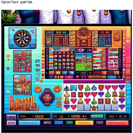
простых шагов.