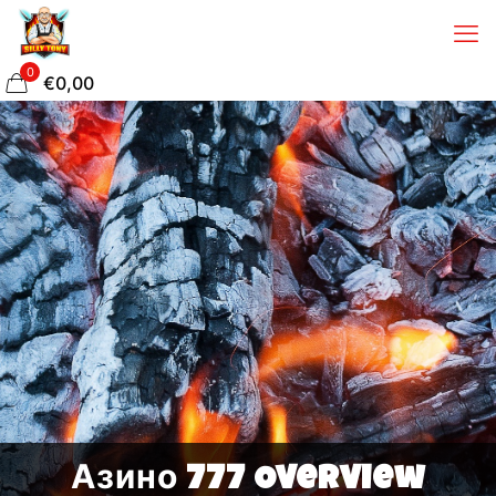
0
€0,00
Азино 777 Overview