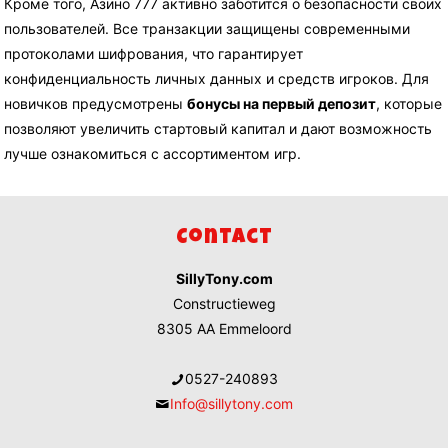
Кроме того, Азино 777 активно заботится о безопасности своих
пользователей. Все транзакции защищены современными
протоколами шифрования, что гарантирует
конфиденциальность личных данных и средств игроков. Для
новичков предусмотрены
бонусы на первый депозит
, которые
позволяют увеличить стартовый капитал и дают возможность
лучше ознакомиться с ассортиментом игр.
Contact
SillyTony.com
Constructieweg
8305 AA Emmeloord
0527-240893
Info@sillytony.com