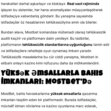
hərəkətləri dərhal aşkarlayır və bloklayır.
Real vaxt rejimində
işləyən bu sistemlər, hər hansı anomaliyaları müəyyənləşdirərək
istifadəçiyə xəbərdarlıq göndərir. Bu yanaşma sayəsində
istifadəçilər öz hesablarının təhlükəsizliyinə əmin ola bilərlər.
Bundan əlavə, Mostbet komandası mütəmadi olaraq təhlükəsizlik
auditi keçirir və platformanı daim yeniləyir. Bu tədbirlər,
platformanın
təhlükəsizlik standartlarına uyğunluğunu
təmin edir
və istifadəçilərə rahatlıqla oyun oynamaq imkanı yaradır.
Təhlükəsizlik məsələlərinə bu cür ciddi yanaşma, Mostbet-in
etibarlı onlayn kazino kimi nüfuzunu daha da möhkəmləndirir.
Yüksək Əmsallarla Bahis
İmkanları: MostBet’də
MostBet, bahis həvəskarlarına
yüksək əmsallarla
qazanma
imkanları təqdim edən bir platformadır. Burada istifadəçilər,
müxtəlif idman növlərinə və kazino oyunlarına mərc edərək,