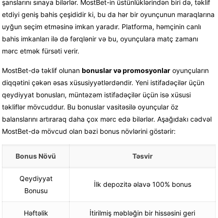
şanslarını sınaya bilərlər. MostBet-in üstünlüklərindən biri də, təklif
etdiyi geniş bahis çeşididir ki, bu da hər bir oyunçunun maraqlarına
uyğun seçim etməsinə imkan yaradır. Platforma, həmçinin canlı
bahis imkanları ilə də fərqlənir və bu, oyunçulara matç zamanı
mərc etmək fürsəti verir.
MostBet-də təklif olunan
bonuslar və promosyonlar
oyunçuların
diqqətini çəkən əsas xüsusiyyətlərdəndir. Yeni istifadəçilər üçün
qeydiyyat bonusları, müntəzəm istifadəçilər üçün isə xüsusi
təkliflər mövcuddur. Bu bonuslar vasitəsilə oyunçular öz
balanslarını artıraraq daha çox mərc edə bilərlər. Aşağıdakı cədvəl
MostBet-də mövcud olan bəzi bonus növlərini göstərir:
Bonus Növü
Təsvir
Qeydiyyat
İlk depozitə əlavə 100% bonus
Bonusu
Həftəlik
İtirilmiş məbləğin bir hissəsini geri