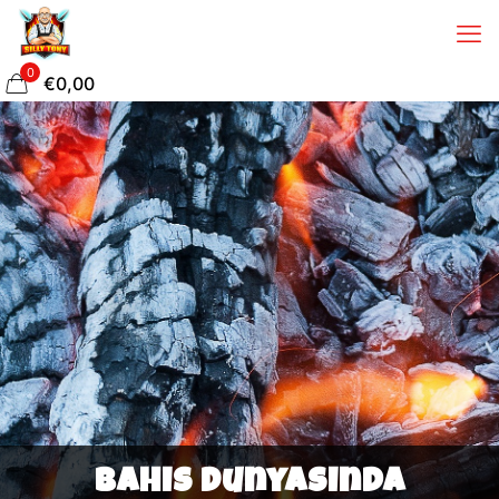
0
€0,00
Bahis Dunyasinda