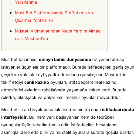
Yararlanma
Most Bet Platformasında Pul Yatırma və
Çıxarma Yöntəmləri
Müştəri Xidmətlərindən Necə Yardım Almaq
olar: Most bet’də
Mostbet kazinosu,
onlayn bahis dünyasında
öz yerini tutmaq
istəyənlər üçün əla bir platformadır. Burada istifadəçilər, geniş oyun
çeşidi və yüksək keyfiyyətli xidmətlərlə qarşılaşırlar. Mostbet-in
təklif etdiyi
canlı kazino
oyunları, istifadəçilərə real kazino
atmosferini evlərinin rahatlığında yaşamağa imkan verir. Burada
ruletka, blackjack və poker kimi məşhur oyunlar mövcuddur.
Mostbet-in ən böyük üstünlüklərindən biri də onun
istifadəçi dostu
interfeysidir
. Bu, həm yeni başlayanlar, həm də təcrübəli
oyunçular üçün rahatlıq təmin edir. İstifadəçilər, hesablarını
asanlıqla idarə edə bilər və müxtəlif oyunlara sürətlə qoşula bilərlər.