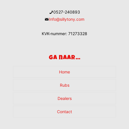
0527-240893
Info@sillytony.com
KVK-nummer: 71273328
Ga naar…
Home
Rubs
Dealers
Contact