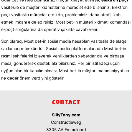
vasitəsilə də müştəri xidmətlərinə müraciət edə bilərsiniz. Elektron
poçt vasitəsilə müraciət etdikdə, probleminizi daha ətraflı izah
etmək imkanı əldə edirsiniz. Most bet-in müştəri xidməti komandası
e-poçt sorğularına da operativ şəkildə cavab verir.
Son olaraq, Most bet-in sosial media hesabları vasitəsilə də əlaqə
saxlamaq mümkündür. Sosial media platformalarında Most bet-in
rəsmi səhifələrini izləyərək yeniliklərdən xəbərdar ola və birbaşa
mesaj göndərərək dəstək ala bilərsiniz. Hər bir istifadəçi üçün
uyğun olan bir kanalın olması, Most bet-in müştəri məmnuniyyətinə
nə qədər önəm verdiyini göstərir.
Contact
SillyTony.com
Constructieweg
8305 AA Emmeloord