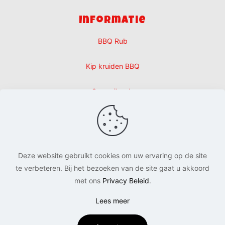
Informatie
BBQ Rub
Kip kruiden BBQ
Sparerib rub
BBQ rub kopen
Picanha rub
Deze website gebruikt cookies om uw ervaring op de site
te verbeteren. Bij het bezoeken van de site gaat u akkoord
met ons
Privacy Beleid
.
Lees meer
© SillyTony. Alle rechten voorbehouden. | Webdesign:
0
Chuck's Webdesign