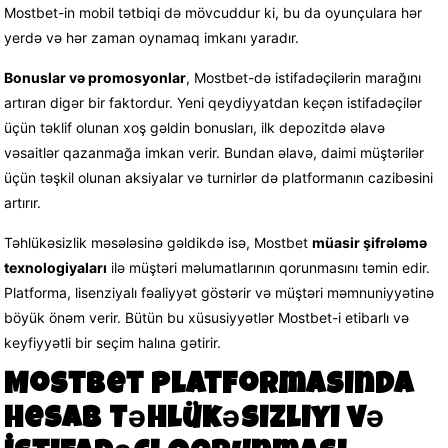
Mostbet-in mobil tətbiqi də mövcuddur ki, bu da oyunçulara hər
yerdə və hər zaman oynamaq imkanı yaradır.
Bonuslar və promosyonlar
, Mostbet-də istifadəçilərin marağını
artıran digər bir faktordur. Yeni qeydiyyatdan keçən istifadəçilər
üçün təklif olunan xoş gəldin bonusları, ilk depozitdə əlavə
vəsaitlər qazanmağa imkan verir. Bundan əlavə, daimi müştərilər
üçün təşkil olunan aksiyalar və turnirlər də platformanın cazibəsini
artırır.
Təhlükəsizlik məsələsinə gəldikdə isə, Mostbet
müasir şifrələmə
texnologiyaları
ilə müştəri məlumatlarının qorunmasını təmin edir.
Platforma, lisenziyalı fəaliyyət göstərir və müştəri məmnuniyyətinə
böyük önəm verir. Bütün bu xüsusiyyətlər Mostbet-i etibarlı və
keyfiyyətli bir seçim halına gətirir.
Mostbet Platformasında
Hesab Təhlükəsizliyi və