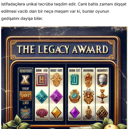
istifadəçilərə unikal təcrübə təqdim edir. Canlı bahis zamanı diqqət
edilməsi vacib olan bir neçə məqam var ki, bunlar oyunun
gedişatını dəyişə bilər.