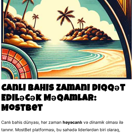
Canlı Bahis Zamanı Diqqət
Ediləcək Məqamlar:
MostBet
Canlı bahis dünyası, hər zaman
həyəcanlı
və
dinamik
olması ilə
tanınır. MostBet platforması, bu sahədə liderlərdən biri olaraq,