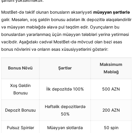
şansını yüksəltməkdir.
MostBet-də təklif olunan bonusların əksəriyyəti
müəyyən şərtlərlə
gəlir. Məsələn, xoş gəldin bonusu adətən ilk depozitlə əlaqələndirilir
və müəyyən məbləğdə əlavə pul təqdim edir. Oyunçuların bu
bonuslardan yararlanmaq üçün müəyyən tələbləri yerinə yetirməsi
vacibdir. Aşağıdakı cədvəl MostBet-də mövcud olan bəzi əsas
bonus növlərini və onların əsas xüsusiyyətlərini göstərir:
Maksimum
Bonus Növü
Şərtlər
Məbləğ
Xoş Gəldin
İlk depozitdə 100%
500 AZN
Bonusu
Həftəlik depozitlərdə
Depozit Bonusu
200 AZN
50%
Pulsuz Spinlər
Müəyyən slotlarda
50 spin