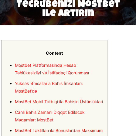
Tecrubenizi Mostbet
ile Artirin
Content
Mostbet Platformasında Hesab
Təhlükəsizliyi və İstifadəçi Qorunması
Yüksək Əmsallarla Bahis İmkanları:
MostBet’də
MostBet Mobil Tətbiqi ilə Bahisin Üstünlükləri
Canlı Bahis Zamanı Diqqət Ediləcək
Məqamlar: MostBet
MostBet Təklifləri ilə Bonuslardan Maksimum