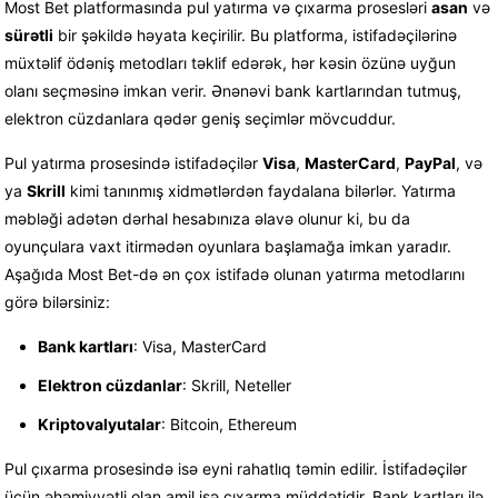
Most Bet platformasında pul yatırma və çıxarma prosesləri
asan
və
sürətli
bir şəkildə həyata keçirilir. Bu platforma, istifadəçilərinə
müxtəlif ödəniş metodları təklif edərək, hər kəsin özünə uyğun
olanı seçməsinə imkan verir. Ənənəvi bank kartlarından tutmuş,
elektron cüzdanlara qədər geniş seçimlər mövcuddur.
Pul yatırma prosesində istifadəçilər
Visa
,
MasterCard
,
PayPal
, və
ya
Skrill
kimi tanınmış xidmətlərdən faydalana bilərlər. Yatırma
məbləği adətən dərhal hesabınıza əlavə olunur ki, bu da
oyunçulara vaxt itirmədən oyunlara başlamağa imkan yaradır.
Aşağıda Most Bet-də ən çox istifadə olunan yatırma metodlarını
görə bilərsiniz:
Bank kartları
: Visa, MasterCard
Elektron cüzdanlar
: Skrill, Neteller
Kriptovalyutalar
: Bitcoin, Ethereum
Pul çıxarma prosesində isə eyni rahatlıq təmin edilir. İstifadəçilər
üçün əhəmiyyətli olan amil isə çıxarma müddətidir. Bank kartları ilə