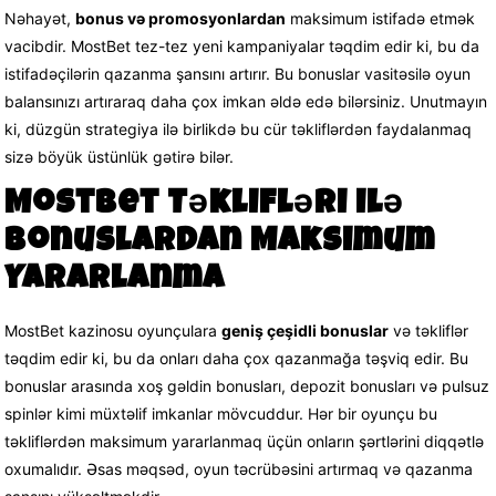
Nəhayət,
bonus və promosyonlardan
maksimum istifadə etmək
vacibdir. MostBet tez-tez yeni kampaniyalar təqdim edir ki, bu da
istifadəçilərin qazanma şansını artırır. Bu bonuslar vasitəsilə oyun
balansınızı artıraraq daha çox imkan əldə edə bilərsiniz. Unutmayın
ki, düzgün strategiya ilə birlikdə bu cür təkliflərdən faydalanmaq
sizə böyük üstünlük gətirə bilər.
MostBet Təklifləri ilə
Bonuslardan Maksimum
Yararlanma
MostBet kazinosu oyunçulara
geniş çeşidli bonuslar
və təkliflər
təqdim edir ki, bu da onları daha çox qazanmağa təşviq edir. Bu
bonuslar arasında xoş gəldin bonusları, depozit bonusları və pulsuz
spinlər kimi müxtəlif imkanlar mövcuddur. Hər bir oyunçu bu
təkliflərdən maksimum yararlanmaq üçün onların şərtlərini diqqətlə
oxumalıdır. Əsas məqsəd, oyun təcrübəsini artırmaq və qazanma