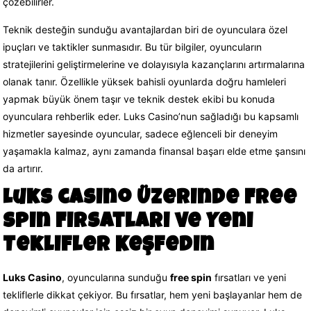
çözebilirler.
Teknik desteğin sunduğu avantajlardan biri de oyunculara özel
ipuçları ve taktikler sunmasıdır. Bu tür bilgiler, oyuncuların
stratejilerini geliştirmelerine ve dolayısıyla kazançlarını artırmalarına
olanak tanır. Özellikle yüksek bahisli oyunlarda doğru hamleleri
yapmak büyük önem taşır ve teknik destek ekibi bu konuda
oyunculara rehberlik eder. Luks Casino’nun sağladığı bu kapsamlı
hizmetler sayesinde oyuncular, sadece eğlenceli bir deneyim
yaşamakla kalmaz, aynı zamanda finansal başarı elde etme şansını
da artırır.
Luks casino Üzerinde Free
Spin Fırsatları ve Yeni
Teklifler Keşfedin
Luks Casino
, oyuncularına sunduğu
free spin
fırsatları ve yeni
tekliflerle dikkat çekiyor. Bu fırsatlar, hem yeni başlayanlar hem de