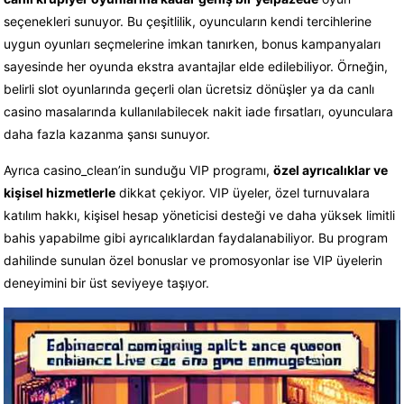
seçenekleri sunuyor. Bu çeşitlilik, oyuncuların kendi tercihlerine
uygun oyunları seçmelerine imkan tanırken, bonus kampanyaları
sayesinde her oyunda ekstra avantajlar elde edilebiliyor. Örneğin,
belirli slot oyunlarında geçerli olan ücretsiz dönüşler ya da canlı
casino masalarında kullanılabilecek nakit iade fırsatları, oyunculara
daha fazla kazanma şansı sunuyor.
Ayrıca casino_clean’in sunduğu VIP programı,
özel ayrıcalıklar ve
kişisel hizmetlerle
dikkat çekiyor. VIP üyeler, özel turnuvalara
katılım hakkı, kişisel hesap yöneticisi desteği ve daha yüksek limitli
bahis yapabilme gibi ayrıcalıklardan faydalanabiliyor. Bu program
dahilinde sunulan özel bonuslar ve promosyonlar ise VIP üyelerin
deneyimini bir üst seviyeye taşıyor.