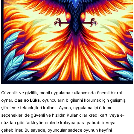
Güvenlik ve gizlilik, mobil uygulama kullanımında önemli bir rol
oynar.
Casino Lüks
, oyuncuların bilgilerini korumak için gelişmiş
şifreleme teknolojileri kullanır. Ayrıca, uygulama içi ödeme
seçenekleri de güvenli ve hızlıdır. Kullanıcılar kredi kartı veya e-
cüzdan gibi farklı yöntemlerle kolayca para yatırabilir veya
çekebilirler. Bu sayede, oyuncular sadece oyunun keyfini