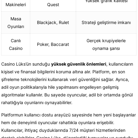
Yüksek grafik kalitesi
Makineleri
Quest
Masa
Blackjack, Rulet
Strateji geliştirme imkanı
Oyunları
Canlı
Gerçek krupiyelerle
Poker, Baccarat
Casino
oynama şansı
Casino Lüks’ün sunduğu
yüksek güvenlik önlemleri
, kullanıcıların
kişisel ve finansal bilgilerini koruma altına alır. Platform, en son
şifreleme teknolojilerini kullanarak veri güvenliğini sağlar. Ayrıca,
adil oyun politikalarıyla hile yapılmasını engelleyen gelişmiş
algoritmalar kullanılır. Bu sayede oyuncular, adil bir ortamda gönül
rahatlığıyla oyunlarını oynayabilirler.
Platformun kullanıcı dostu arayüzü sayesinde hem yeni başlayanlar
hem de deneyimli oyuncular rahatlıkla oyunlara erişebilir.
Kullanıcılar, ihtiyaç duyduklarında 7/24 müşteri hizmetlerinden
destek alabilirler. Casino Lüks, düzenlediği turnuvalar ve sunduğu