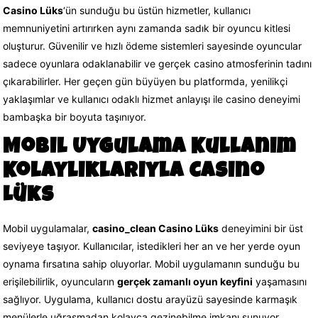
Casino Lüks
‘ün sunduğu bu üstün hizmetler, kullanıcı
memnuniyetini artırırken aynı zamanda sadık bir oyuncu kitlesi
oluşturur. Güvenilir ve hızlı ödeme sistemleri sayesinde oyuncular
sadece oyunlara odaklanabilir ve gerçek casino atmosferinin tadını
çıkarabilirler. Her geçen gün büyüyen bu platformda, yenilikçi
yaklaşımlar ve kullanıcı odaklı hizmet anlayışı ile casino deneyimi
bambaşka bir boyuta taşınıyor.
Mobil Uygulama Kullanım
Kolaylıklarıyla Casino
Lüks
Mobil uygulamalar,
casino_clean Casino Lüks
deneyimini bir üst
seviyeye taşıyor. Kullanıcılar, istedikleri her an ve her yerde oyun
oynama fırsatına sahip oluyorlar. Mobil uygulamanın sunduğu bu
erişilebilirlik, oyuncuların
gerçek zamanlı oyun keyfini
yaşamasını
sağlıyor. Uygulama, kullanıcı dostu arayüzü sayesinde karmaşık
menülerle uğraşmadan kolayca gezinebilme imkanı sunuyor.