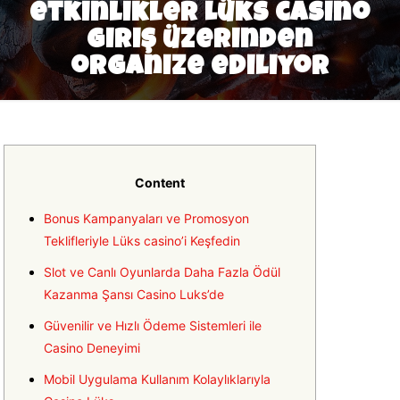
etkinlikler Lüks casino
giriş üzerinden
organize ediliyor
Content
Bonus Kampanyaları ve Promosyon
Teklifleriyle Lüks casino’i Keşfedin
Slot ve Canlı Oyunlarda Daha Fazla Ödül
Kazanma Şansı Casino Luks’de
Güvenilir ve Hızlı Ödeme Sistemleri ile
Casino Deneyimi
Mobil Uygulama Kullanım Kolaylıklarıyla