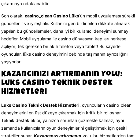
çıkarmaya odaklanabilir.
Son olarak,
casino_clean Casino Lüks
‘ün mobil uygulaması sürekli
güncellenir ve iyileştirilir. Kullanıcı geri bildirimleri dikkate alınarak
yapılan bu güncellemeler, daha iyi bir kullanıcı deneyimi sunmayı
hedefler. Mobil uygulama ile casino dünyasının kapıları herkese
açılıyor; tek gereken bir akıllı telefon veya tablet! Bu sayede
oyuncular, lüks casino deneyimini cebinde taşımanın ayrıcalığını
yaşıyorlar.
Kazancınızı Artırmanın Yolu:
Luks casino Teknik Destek
Hizmetleri
Luks Casino Teknik Destek Hizmetleri
, oyuncuların casino_clean
deneyimlerini en üst düzeye çıkarmak için kritik bir rol oynar.
Teknik destek ekibi, yalnızca sorunları çözmekle kalmaz, aynı
zamanda kullanıcıların oyun deneyimlerini geliştirmek için çeşitli
stratejiler sunar.
Kazancınızı artırmanın
yolu, bu hizmetlerden tam