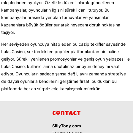
rakiplerinden ayrılıyor. Özellikle düzenli olarak güncellenen
kampanyalar, oyuncuların ilgisini sürekli canlı tutuyor. Bu
kampanyalar arasında yer alan turnuvalar ve yarışmalar,
kazananlara büyük ödüller sunarak heyecanı doruk noktasına
taşıyor.
Her seviyeden oyuncuya hitap eden bu cazip teklifler sayesinde
Luks Casino, sektördeki en popüler platformlardan biri haline
geliyor. Sürekli yenilenen promosyonlar ve geniş oyun yelpazesi ile
Luks Casino, kullanıcılarına unutulmaz bir oyun deneyimi vaat
ediyor. Oyuncuların sadece şansa değil, aynı zamanda stratejiye
de dayalı oyunlarla kendilerini geliştirme fırsatı buldukları bu
platformda her an sürprizlerle karşılaşmak mümkün.
Contact
SillyTony.com