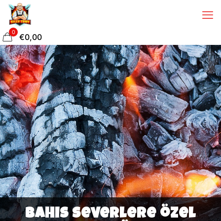
0
€0,00
Bahis severlere özel