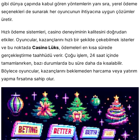
gibi dünya çapında kabul gören yöntemlerin yanı sıra, yerel ödeme
seçenekleri de sunarak her oyuncunun ihtiyacına uygun çözümler
üretir.
Hızlı ödeme sistemleri, casino deneyiminin kalitesini doğrudan
etkiler. Oyuncular, kazançlarını hızlı bir şekilde çekebilmek isterler
ve bu noktada
Casino Lüks
, ödemeleri en kısa sürede
gerçekleştirme taahhüdü verir. Çoğu işlem, 24 saat içinde
tamamlanırken, bazı durumlarda bu süre daha da kısalabilir.
Böylece oyuncular, kazançlarını beklemeden harcama veya yatırım
yapma fırsatına sahip olur.