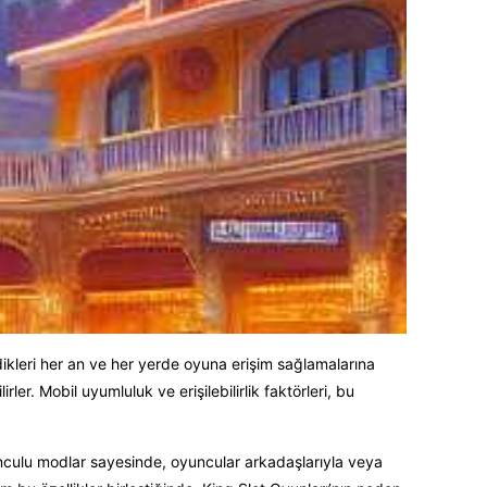
dikleri her an ve her yerde oyuna erişim sağlamalarına
er. Mobil uyumluluk ve erişilebilirlik faktörleri, bu
unculu modlar sayesinde, oyuncular arkadaşlarıyla veya