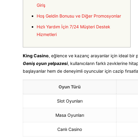
Giriş
Hoş Geldin Bonusu ve Diğer Promosyonlar
Hızlı Yardım İçin 7/24 Müşteri Destek
Hizmetleri
King Casino
, eğlence ve kazanç arayanlar için ideal bir
Geniş oyun yelpazesi
, kullanıcıların farklı zevklerine h
başlayanlar hem de deneyimli oyuncular için cazip fırsatl
Oyun Türü
Slot Oyunları
Masa Oyunları
Canlı Casino