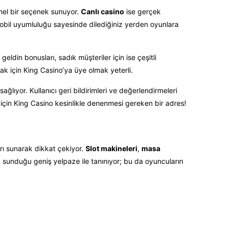
mel bir seçenek sunuyor.
Canlı casino
ise gerçek
obil uyumluluğu sayesinde dilediğiniz yerden oyunlara
 geldin bonusları, sadık müşteriler için ise çeşitli
ak için King Casino’ya üye olmak yeterli.
ğlıyor. Kullanıcı geri bildirimleri ve değerlendirmeleri
r için King Casino kesinlikle denenmesi gereken bir adres!
rı sunarak dikkat çekiyor.
Slot makineleri
,
masa
a sunduğu geniş yelpaze ile tanınıyor; bu da oyuncuların