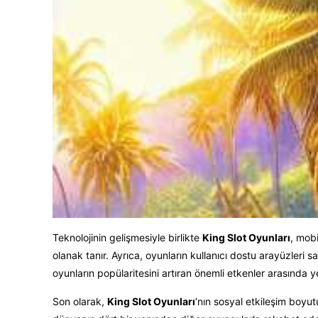
Teknolojinin gelişmesiyle birlikte
King Slot Oyunları
, mobi
olanak tanır. Ayrıca, oyunların kullanıcı dostu arayüzleri 
oyunların popülaritesini artıran önemli etkenler arasında yer
Son olarak,
King Slot Oyunları
‘nın sosyal etkileşim boyu