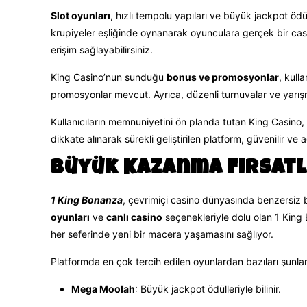
Slot oyunları
, hızlı tempolu yapıları ve büyük jackpot ödü
krupiyeler eşliğinde oynanarak oyunculara gerçek bir cas
erişim sağlayabilirsiniz.
King Casino’nun sunduğu
bonus ve promosyonlar
, kull
promosyonlar mevcut. Ayrıca, düzenli turnuvalar ve yarışm
Kullanıcıların memnuniyetini ön planda tutan King Casino, 7
dikkate alınarak sürekli geliştirilen platform, güvenilir v
Büyük Kazanma Fırsatla
1 King Bonanza
, çevrimiçi casino dünyasında benzersiz 
oyunları
ve
canlı casino
seçenekleriyle dolu olan 1 King 
her seferinde yeni bir macera yaşamasını sağlıyor.
Platformda en çok tercih edilen oyunlardan bazıları şunlar
Mega Moolah
: Büyük jackpot ödülleriyle bilinir.