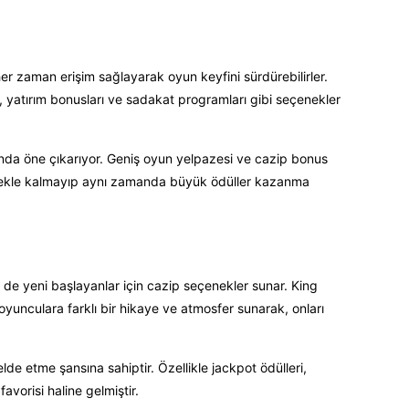
er zaman erişim sağlayarak oyun keyfini sürdürebilirler.
ı, yatırım bonusları ve sadakat programları gibi seçenekler
nda öne çıkarıyor. Geniş oyun yelpazesi ve cazip bonus
lenmekle kalmayıp aynı zamanda büyük ödüller kazanma
 de yeni başlayanlar için cazip seçenekler sunar. King
 oyunculara farklı bir hikaye ve atmosfer sunarak, onları
de etme şansına sahiptir. Özellikle jackpot ödülleri,
avorisi haline gelmiştir.