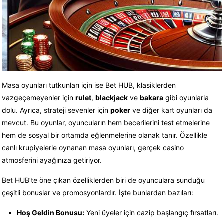
Masa oyunları tutkunları için ise Bet HUB, klasiklerden
vazgeçemeyenler için
rulet
,
blackjack
ve
bakara
gibi oyunlarla
dolu. Ayrıca, strateji sevenler için
poker
ve diğer kart oyunları da
mevcut. Bu oyunlar, oyuncuların hem becerilerini test etmelerine
hem de sosyal bir ortamda eğlenmelerine olanak tanır. Özellikle
canlı krupiyelerle oynanan masa oyunları, gerçek casino
atmosferini ayağınıza getiriyor.
Bet HUB’te öne çıkan özelliklerden biri de oyunculara sunduğu
çeşitli bonuslar ve promosyonlardır. İşte bunlardan bazıları:
Hoş Geldin Bonusu:
Yeni üyeler için cazip başlangıç fırsatları.