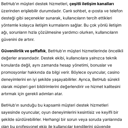
BetHub’ın müşteri destek hizmetleri,
çeşitli iletişim kanalları
üzerinden erişilebilir durumdadır. Canlı sohbet, e-posta ve telefon
desteği gibi seçenekler sunarak, kullanıcıların tercih ettikleri
yöntemle kolayca iletişim kurmalarını sağlar. Bu çok yönlü iletişim
ağı, sorunların hızla çözülmesine yardımcı olurken, kullanıcıların
güvenini de artırır.
Güvenilirlik ve şeffaflık
, BetHub’ın müşteri hizmetlerinde öncelikli
değerler arasındadır. Destek ekibi, kullanıcılara yalnızca teknik
konularda değil, aynı zamanda hesap yönetimi, bonuslar ve
promosyonlar hakkında da bilgi verir. Böylece oyuncular, casino
deneyimlerini en iyi şekilde yaşayabilirler. Ayrıca, BetHub sürekli
olarak müşteri geri bildirimlerini değerlendirir ve hizmet kalitesini
artırmak için gerekli adımları atar.
BetHub’ın sunduğu bu kapsamlı müşteri destek hizmetleri
sayesinde oyuncular, oyun deneyimlerini kesintisiz ve keyifli bir
şekilde sürdürebilirler. Herhangi bir sorun veya soruda yanlarında
olan bu profesyonel ekip ile kullanıcılar kendilerini güvende