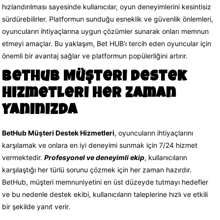
hızlandırılması sayesinde kullanıcılar, oyun deneyimlerini kesintisiz
sürdürebilirler. Platformun sunduğu esneklik ve güvenlik önlemleri,
oyuncuların ihtiyaçlarına uygun çözümler sunarak onları memnun
etmeyi amaçlar. Bu yaklaşım, Bet HUB’ı tercih eden oyuncular için
önemli bir avantaj sağlar ve platformun popülerliğini artırır.
BetHub Müşteri Destek
Hizmetleri Her Zaman
Yanınızda
BetHub Müşteri Destek Hizmetleri
, oyuncuların ihtiyaçlarını
karşılamak ve onlara en iyi deneyimi sunmak için 7/24 hizmet
vermektedir.
Profesyonel ve deneyimli ekip
, kullanıcıların
karşılaştığı her türlü sorunu çözmek için her zaman hazırdır.
BetHub, müşteri memnuniyetini en üst düzeyde tutmayı hedefler
ve bu nedenle destek ekibi, kullanıcıların taleplerine hızlı ve etkili
bir şekilde yanıt verir.