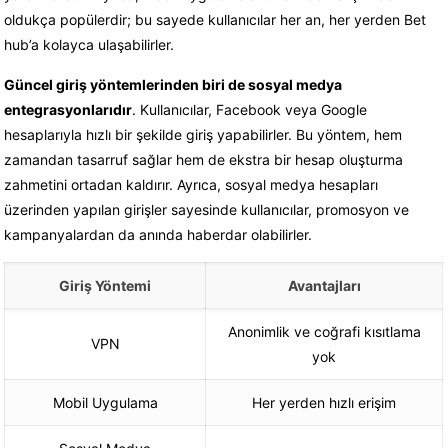
oldukça popülerdir; bu sayede kullanıcılar her an, her yerden Bet
hub’a kolayca ulaşabilirler.
Güncel giriş yöntemlerinden biri de sosyal medya
entegrasyonlarıdır
. Kullanıcılar, Facebook veya Google
hesaplarıyla hızlı bir şekilde giriş yapabilirler. Bu yöntem, hem
zamandan tasarruf sağlar hem de ekstra bir hesap oluşturma
zahmetini ortadan kaldırır. Ayrıca, sosyal medya hesapları
üzerinden yapılan girişler sayesinde kullanıcılar, promosyon ve
kampanyalardan da anında haberdar olabilirler.
Giriş Yöntemi
Avantajları
Anonimlik ve coğrafi kısıtlama
VPN
yok
Mobil Uygulama
Her yerden hızlı erişim