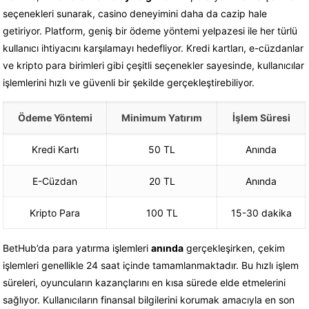
seçenekleri sunarak, casino deneyimini daha da cazip hale
getiriyor. Platform, geniş bir ödeme yöntemi yelpazesi ile her türlü
kullanıcı ihtiyacını karşılamayı hedefliyor. Kredi kartları, e-cüzdanlar
ve kripto para birimleri gibi çeşitli seçenekler sayesinde, kullanıcılar
işlemlerini hızlı ve güvenli bir şekilde gerçekleştirebiliyor.
Ödeme Yöntemi
Minimum Yatırım
İşlem Süresi
Kredi Kartı
50 TL
Anında
E-Cüzdan
20 TL
Anında
Kripto Para
100 TL
15-30 dakika
BetHub’da para yatırma işlemleri
anında
gerçekleşirken, çekim
işlemleri genellikle 24 saat içinde tamamlanmaktadır. Bu hızlı işlem
süreleri, oyuncuların kazançlarını en kısa sürede elde etmelerini
sağlıyor. Kullanıcıların finansal bilgilerini korumak amacıyla en son