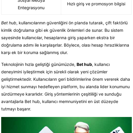
Sosyal Medya
Hızlı giriş ve promosyon bilgisi
Entegrasyonu
Bet hub
, kullanıcılarının güvenliğini ön planda tutarak, çift faktörlü
kimlik doğrulama gibi ek güvenlik önlemleri de sunar. Bu sistem
sayesinde kullanıcılar, hesaplarına giriş yaparken ekstra bir
doğrulama adımı ile karşılaşırlar. Böylece, olası hesap hırsızlıklarına
karşı ek bir koruma sağlanmış olur.
Teknolojinin hızla geliştiği günümüzde,
Bet hub
, kullanıcı
deneyimini iyileştirmek için sürekli olarak yeni çözümler
geliştirmektedir. Kullanıcıların geri bildirimlerine önem vererek daha
iyi hizmet sunmayı hedefleyen platform, bu alanda lider konumunu
sürdürmeye kararlıdır. Giriş yöntemlerinin çeşitliliği ve sunduğu
avantajlarla Bet hub, kullanıcı memnuniyetini en üst düzeyde
tutmayı başarır.