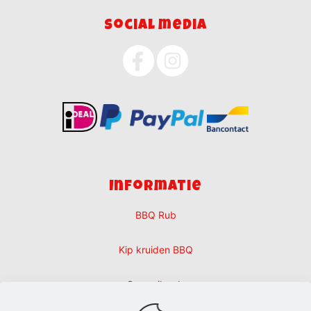
Social media
Informatie
BBQ Rub
Kip kruiden BBQ
Sparerib rub