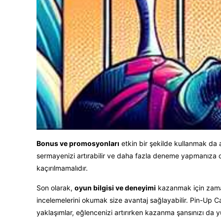
Bonus ve promosyonları
etkin bir şekilde kullanmak da
sermayenizi artırabilir ve daha fazla deneme yapmanıza ola
kaçırılmamalıdır.
Son olarak,
oyun bilgisi ve deneyimi
kazanmak için zaman
incelemelerini okumak size avantaj sağlayabilir. Pin-Up Cas
yaklaşımlar, eğlencenizi artırırken kazanma şansınızı da yü