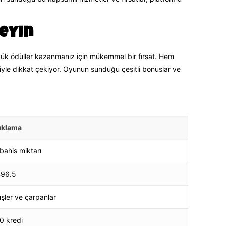
neyin
yük ödüller kazanmanız için mükemmel bir fırsat. Hem
riyle dikkat çekiyor. Oyunun sunduğu çeşitli bonuslar ve
ıklama
bahis miktarı
96.5
şler ve çarpanlar
0 kredi