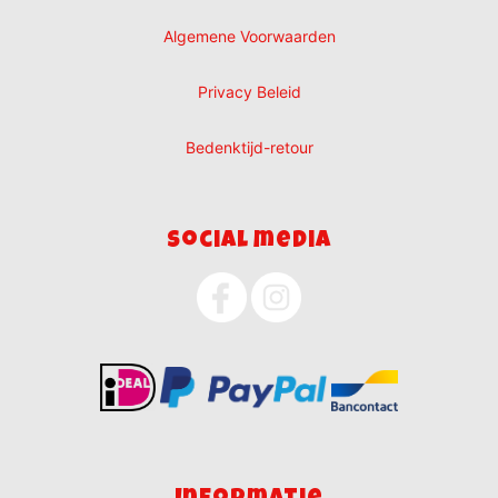
Algemene Voorwaarden
Privacy Beleid
Bedenktijd-retour
Social media