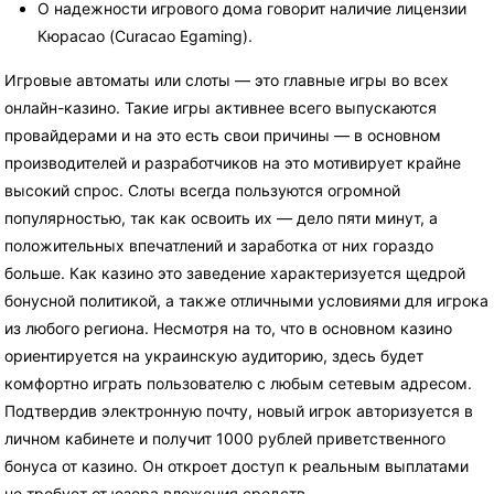
О надежности игрового дома говорит наличие лицензии
Кюрасао (Curacao Egaming).
Игровые автоматы или слоты — это главные игры во всех
онлайн-казино. Такие игры активнее всего выпускаются
провайдерами и на это есть свои причины — в основном
производителей и разработчиков на это мотивирует крайне
высокий спрос. Слоты всегда пользуются огромной
популярностью, так как освоить их — дело пяти минут, а
положительных впечатлений и заработка от них гораздо
больше. Как казино это заведение характеризуется щедрой
бонусной политикой, а также отличными условиями для игрока
из любого региона. Несмотря на то, что в основном казино
ориентируется на украинскую аудиторию, здесь будет
комфортно играть пользователю с любым сетевым адресом.
Подтвердив электронную почту, новый игрок авторизуется в
личном кабинете и получит 1000 рублей приветственного
бонуса от казино. Он откроет доступ к реальным выплатами
не требует от юзера вложения средств.