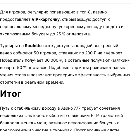
Для игроков, регулярно попадающих в топ‑8, казино
предоставляет
VIP‑карточку
, открывающую доступ к
персональному менеджеру, ускоренному выводу средств и
эксклюзивным бонусам до 25 % от депозита.
Турниры по
Roulette
тоже доступны: каждый воскресный
вечер собирают 50 игроков, ставящих по 200 ₽ на «чёрное».
Победитель получает 30 000 ₽, а остальные получают «мягкий»
возврат 50 % от ставок. Подобные форматы развивают навык
чтения стола и позволяют проверить эффективность выбранных
стратегий в реальном времени.
Итог
Путь к стабильному доходу в Азино 777 требует сочетания
нескольких факторов: выбор игр с высоким RTP, грамотный
банкролл‑менеджмент, активное использование бонусных
предложений и участие в турнирах. Прогрессивные слоты