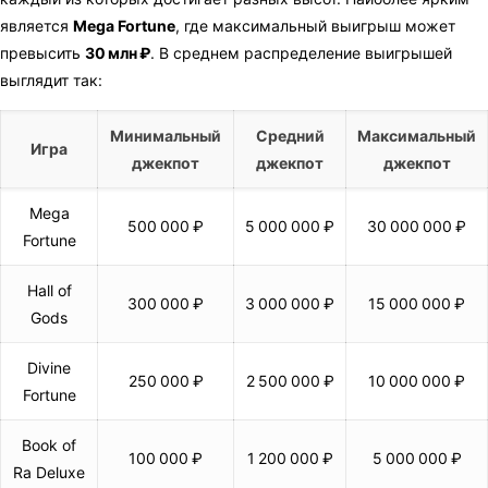
является
Mega Fortune
, где максимальный выигрыш может
превысить
30 млн ₽
. В среднем распределение выигрышей
выглядит так:
Минимальный
Средний
Максимальный
Игра
джекпот
джекпот
джекпот
Mega
500 000 ₽
5 000 000 ₽
30 000 000 ₽
Fortune
Hall of
300 000 ₽
3 000 000 ₽
15 000 000 ₽
Gods
Divine
250 000 ₽
2 500 000 ₽
10 000 000 ₽
Fortune
Book of
100 000 ₽
1 200 000 ₽
5 000 000 ₽
Ra Deluxe