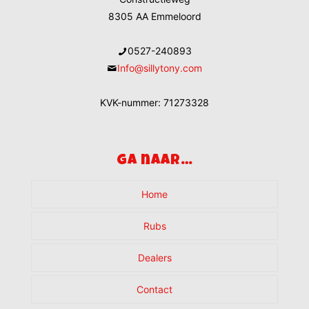
8305 AA Emmeloord
0527-240893
Info@sillytony.com
KVK-nummer: 71273328
Ga naar…
Home
Rubs
Dealers
Contact