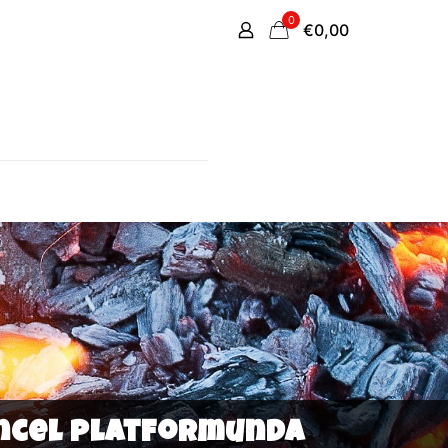
0
€0,00
üncel platformunda