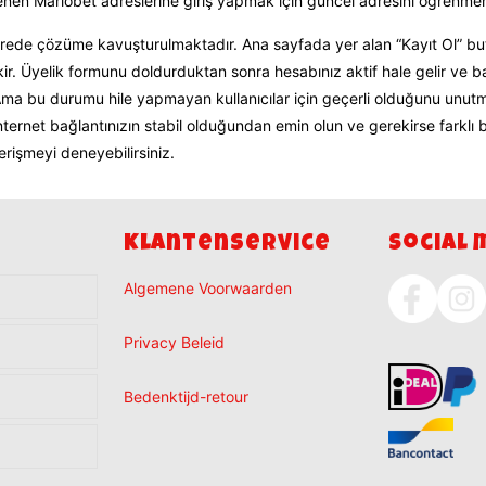
lenen Mariobet adreslerine giriş yapmak için güncel adresini öğrenmeni
sürede çözüme kavuşturulmaktadır. Ana sayfada yer alan “Kayıt Ol” bu
rekir. Üyelik formunu doldurduktan sonra hesabınız aktif hale gelir ve 
Ama bu durumu hile yapmayan kullanıcılar için geçerli olduğunu unutm
 İnternet bağlantınızın stabil olduğundan emin olun ve gerekirse farkl
erişmeyi deneyebilirsiniz.
Klantenservice
Social 
Algemene Voorwaarden
Privacy Beleid
Bedenktijd-retour