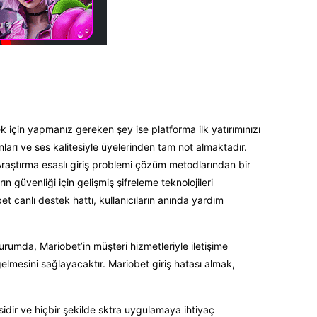
 için yapmanız gereken şey ise platforma ilk yatırımınızı
nları ve ses kalitesiyle üyelerinden tam not almaktadır.
Araştırma esaslı giriş problemi çözüm metodlarından bir
ın güvenliği için gelişmiş şifreleme teknolojileri
bet canlı destek hattı, kullanıcıların anında yardım
 durumda, Mariobet’in müşteri hizmetleriyle iletişime
elmesini sağlayacaktır. Mariobet giriş hatası almak,
idir ve hiçbir şekilde sktra uygulamaya ihtiyaç