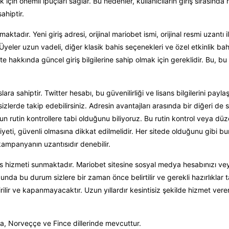
in önemli ipuçları sağlar. Bu nedenler, kullanıcıların giriş sırasında h
ahiptir.
ktadır. Yeni giriş adresi, orijinal mariobet ismi, orijinal resmi uzantı 
ler uzun vadeli, diğer klasik bahis seçenekleri ve özel etkinlik bahi
 site hakkında güncel giriş bilgilerine sahip olmak için gereklidir. Bu
lara sahiptir. Twitter hesabı, bu güvenilirliği ve lisans bilgilerini pa
izlerde takip edebilirsiniz. Adresin avantajları arasında bir diğeri de 
rutin kontrollere tabi olduğunu biliyoruz. Bu rutin kontrol veya düz
yeti, güvenli olmasına dikkat edilmelidir. Her sitede olduğunu gibi b
 kampanyanın uzantısıdır denebilir.
is hizmeti sunmaktadır. Mariobet sitesine sosyal medya hesabınızı veya
da bu durum sizlere bir zaman önce belirtilir ve gerekli hazırlıklar 
irilir ve kapanmayacaktır. Uzun yıllardır kesintisiz şekilde hizmet v
a, Norveççe ve Fince dillerinde mevcuttur.