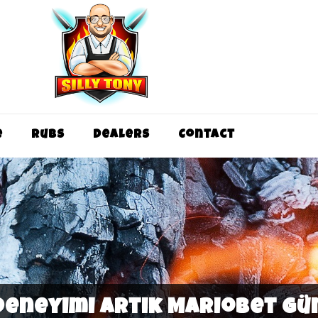
e
Rubs
Dealers
Contact
deneyimi artık Mariobet g