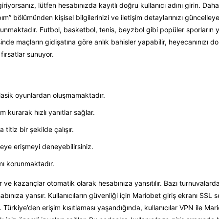
 giriyorsanız, lütfen hesabınızda kayıtlı doğru kullanıcı adını girin. D
” bölümünden kişisel bilgilerinizi ve iletişim detaylarınızı güncelleye
 sunmaktadır. Futbol, basketbol, tenis, beyzbol gibi popüler sporların 
nde maçların gidişatına göre anlık bahisler yapabilir, heyecanınızı do
fırsatlar sunuyor.
lasik oyunlardan oluşmamaktadır.
m kurarak hızlı yanıtlar sağlar.
titiz bir şekilde çalışır.
teye erişmeyi deneyebilirsiniz.
amı korunmaktadır.
 ve kazançlar otomatik olarak hesabınıza yansıtılır. Bazı turnuvalarda
bınıza yansır. Kullanıcıların güvenliği için Mariobet giriş ekranı SSL s
Türkiye’den erişim kısıtlaması yaşandığında, kullanıcılar VPN ile Mario