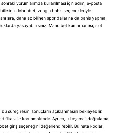
aha sonraki yorumlarımda kullanılması için adım, e-posta
bilirsiniz. Mariobet, zengin bahis seçenekleriyle
yanı sıra, daha az bilinen spor dallarına da bahis yapma
ruklarda yaşayabilirsiniz. Mario bet kumarhanesi, slot
 bu süreç resmi sonuçların açıklanmasını bekleyebilir.
ertifikası ile korunmaktadır. Ayrıca, iki aşamalı doğrulama
bet giriş seçeneğini değerlendirebilir. Bu hata kodları,