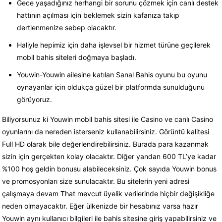
Gece yaşadığınız herhangi bir sorunu çözmek için canlı destek
hattının açılması için beklemek sizin kafanıza takıp
dertlenmenize sebep olacaktır.
Haliyle hepimiz için daha işlevsel bir hizmet türüne geçilerek
mobil bahis siteleri doğmaya başladı.
Youwin-Youwin ailesine katılan Sanal Bahis oyunu bu oyunu
oynayanlar için oldukça güzel bir platformda sunulduğunu
görüyoruz.
Biliyorsunuz ki Youwin mobil bahis sitesi ile Casino ve canlı Casino
oyunlarını da nereden isterseniz kullanabilirsiniz. Görüntü kalitesi
Full HD olarak bile değerlendirebilirsiniz. Burada para kazanmak
sizin için gerçekten kolay olacaktır. Diğer yandan 600 TL’ye kadar
%100 hoş geldin bonusu alabileceksiniz. Çok sayıda Youwin bonus
ve promosyonları size sunulacaktır. Bu sitelerin yeni adresi
çalışmaya devam That mevcut üyelik verilerinde hiçbir değişikliğe
neden olmayacaktır. Eğer ülkenizde bir hesabınız varsa hazır
Youwin aynı kullanıcı bilgileri ile bahis sitesine giriş yapabilirsiniz ve