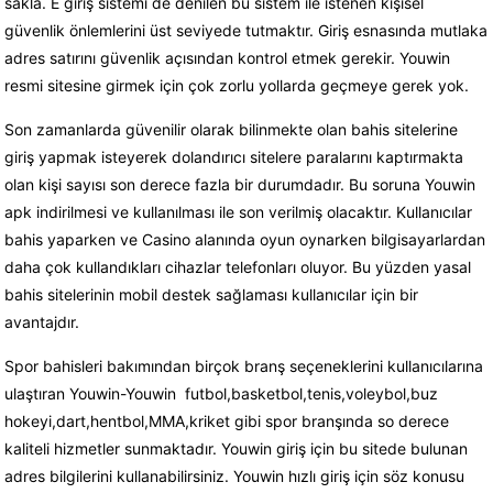
sakla. E giriş sistemi de denilen bu sistem ile istenen kişisel
güvenlik önlemlerini üst seviyede tutmaktır. Giriş esnasında mutlaka
adres satırını güvenlik açısından kontrol etmek gerekir. Youwin
resmi sitesine girmek için çok zorlu yollarda geçmeye gerek yok.
Son zamanlarda güvenilir olarak bilinmekte olan bahis sitelerine
giriş yapmak isteyerek dolandırıcı sitelere paralarını kaptırmakta
olan kişi sayısı son derece fazla bir durumdadır. Bu soruna Youwin
apk indirilmesi ve kullanılması ile son verilmiş olacaktır. Kullanıcılar
bahis yaparken ve Casino alanında oyun oynarken bilgisayarlardan
daha çok kullandıkları cihazlar telefonları oluyor. Bu yüzden yasal
bahis sitelerinin mobil destek sağlaması kullanıcılar için bir
avantajdır.
Spor bahisleri bakımından birçok branş seçeneklerini kullanıcılarına
ulaştıran Youwin-Youwin futbol,basketbol,tenis,voleybol,buz
hokeyi,dart,hentbol,MMA,kriket gibi spor branşında so derece
kaliteli hizmetler sunmaktadır. Youwin giriş için bu sitede bulunan
adres bilgilerini kullanabilirsiniz. Youwin hızlı giriş için söz konusu