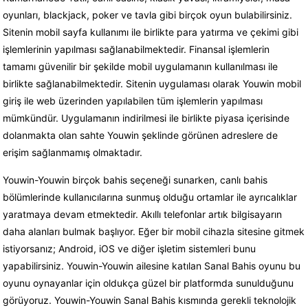
oyunları, blackjack, poker ve tavla gibi birçok oyun bulabilirsiniz.
Sitenin mobil sayfa kullanımı ile birlikte para yatırma ve çekimi gibi
işlemlerinin yapılması sağlanabilmektedir. Finansal işlemlerin
tamamı güvenilir bir şekilde mobil uygulamanın kullanılması ile
birlikte sağlanabilmektedir. Sitenin uygulaması olarak Youwin mobil
giriş ile web üzerinden yapılabilen tüm işlemlerin yapılması
mümkündür. Uygulamanın indirilmesi ile birlikte piyasa içerisinde
dolanmakta olan sahte Youwin şeklinde görünen adreslere de
erişim sağlanmamış olmaktadır.
Youwin-Youwin birçok bahis seçeneği sunarken, canlı bahis
bölümlerinde kullanıcılarına sunmuş olduğu ortamlar ile ayrıcalıklar
yaratmaya devam etmektedir. Akıllı telefonlar artık bilgisayarın
daha alanları bulmak başlıyor. Eğer bir mobil cihazla sitesine gitmek
istiyorsanız; Android, iOS ve diğer işletim sistemleri bunu
yapabilirsiniz. Youwin-Youwin ailesine katılan Sanal Bahis oyunu bu
oyunu oynayanlar için oldukça güzel bir platformda sunulduğunu
görüyoruz. Youwin-Youwin Sanal Bahis kısmında gerekli teknolojik