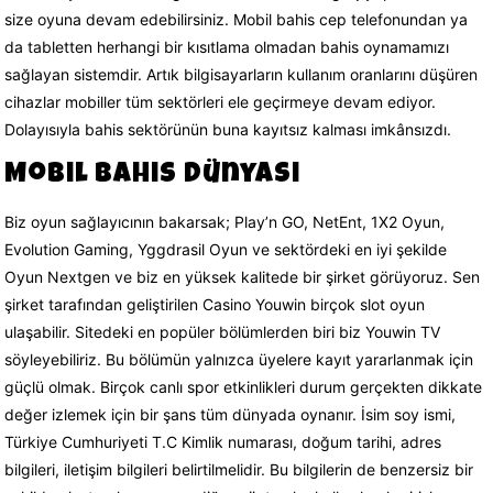
size oyuna devam edebilirsiniz. Mobil bahis cep telefonundan ya
da tabletten herhangi bir kısıtlama olmadan bahis oynamamızı
sağlayan sistemdir. Artık bilgisayarların kullanım oranlarını düşüren
cihazlar mobiller tüm sektörleri ele geçirmeye devam ediyor.
Dolayısıyla bahis sektörünün buna kayıtsız kalması imkânsızdı.
Mobil Bahis Dünyası
Biz oyun sağlayıcının bakarsak; Play’n GO, NetEnt, 1X2 Oyun,
Evolution Gaming, Yggdrasil Oyun ve sektördeki en iyi şekilde
Oyun Nextgen ve biz en yüksek kalitede bir şirket görüyoruz. Sen
şirket tarafından geliştirilen Casino Youwin birçok slot oyun
ulaşabilir. Sitedeki en popüler bölümlerden biri biz Youwin TV
söyleyebiliriz. Bu bölümün yalnızca üyelere kayıt yararlanmak için
güçlü olmak. Birçok canlı spor etkinlikleri durum gerçekten dikkate
değer izlemek için bir şans tüm dünyada oynanır. İsim soy ismi,
Türkiye Cumhuriyeti T.C Kimlik numarası, doğum tarihi, adres
bilgileri, iletişim bilgileri belirtilmelidir. Bu bilgilerin de benzersiz bir