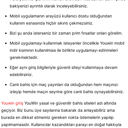
bakiyenizi ayrıntılı olarak inceleyebilirsiniz.
Mobil uygulamanın arayüzü kullanıcı dostu olduğundan
kullanım esnasında hiçbir sıkıntı çekmezsiniz.
Bizi şu anda isterseniz bir zaman prim fırsatlar onları görelim.
Mobil uygulamayı kullanmak isteyenler öncelikle Youwin mobil
indir kısmının kullanılması ile birlikte uygulamayı edinmeleri
gerekmektedir.
Eğer aynı giriş bilgileriyle güvenli siteyi kullanmaya devam
edebilirsiniz.
Canlı bahis için maç yayınları da olduğundan hem maçınızı
izleyip hemde maçın seyrine göre canlı bahis oynayabilirsiniz.
Youwin giriş
YouWin yasal ve güvenilir bahis siteleri adı altında
geçiyor. Biz bunu üye sayılarına bakarak da anlayabiliriz ama
burada en dikkat etmemiz gereken nokta ödemelerin yapılıp
yapılmamasıdır. Kullanıcılar kazandıkları parayı en doğal hakkıyla