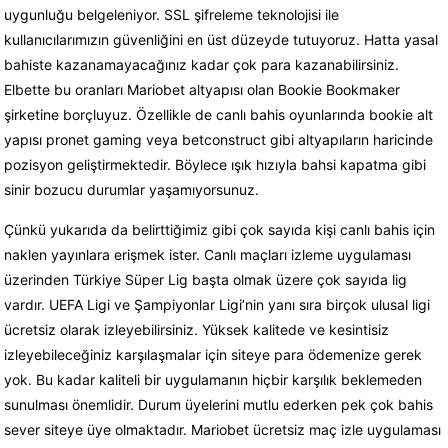
uygunluğu belgeleniyor. SSL şifreleme teknolojisi ile
kullanıcılarımızın güvenliğini en üst düzeyde tutuyoruz. Hatta yasal
bahiste kazanamayacağınız kadar çok para kazanabilirsiniz.
Elbette bu oranları Mariobet altyapısı olan Bookie Bookmaker
şirketine borçluyuz. Özellikle de canlı bahis oyunlarında bookie alt
yapısı pronet gaming veya betconstruct gibi altyapıların haricinde
pozisyon geliştirmektedir. Böylece ışık hızıyla bahsi kapatma gibi
sinir bozucu durumlar yaşamıyorsunuz.
Çünkü yukarıda da belirttiğimiz gibi çok sayıda kişi canlı bahis için
naklen yayınlara erişmek ister. Canlı maçları izleme uygulaması
üzerinden Türkiye Süper Lig başta olmak üzere çok sayıda lig
vardır. UEFA Ligi ve Şampiyonlar Ligi’nin yanı sıra birçok ulusal ligi
ücretsiz olarak izleyebilirsiniz. Yüksek kalitede ve kesintisiz
izleyebileceğiniz karşılaşmalar için siteye para ödemenize gerek
yok. Bu kadar kaliteli bir uygulamanın hiçbir karşılık beklemeden
sunulması önemlidir. Durum üyelerini mutlu ederken pek çok bahis
sever siteye üye olmaktadır. Mariobet ücretsiz maç izle uygulaması