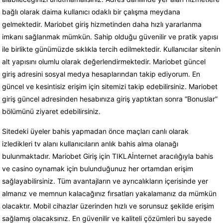
bağlı olarak daima kullanıcı odaklı bir çalışma meydana
gelmektedir. Mariobet giriş hizmetinden daha hızlı yararlanma
imkanı sağlanmak mümkün. Sahip olduğu güvenilir ve pratik yapısı
ile birlikte günümüzde sıklıkla tercih edilmektedir. Kullanıcılar sitenin
alt yapısını olumlu olarak değerlendirmektedir. Mariobet güncel
giriş adresini sosyal medya hesaplarından takip ediyorum. En
güncel ve kesintisiz erişim için sitemizi takip edebilirsiniz. Mariobet
giriş güncel adresinden hesabınıza giriş yaptıktan sonra “Bonuslar”
bölümünü ziyaret edebilirsiniz.
Sitedeki üyeler bahis yapmadan önce maçları canlı olarak
izledikleri tv alanı kullanıcıların anlık bahis alma olanağı
bulunmaktadır. Mariobet Giriş için TIKLAİnternet aracılığıyla bahis
ve casino oynamak için bulunduğunuz her ortamdan erişim
sağlayabilirsiniz. Tüm avantajların ve ayrıcalıkların içerisinde yer
almanız ve memnun kalacağınız fırsatları yakalamanız da mümkün
olacaktır. Mobil cihazlar üzerinden hızlı ve sorunsuz şekilde erişim
sağlamış olacaksınız. En güvenilir ve kaliteli çözümleri bu sayede