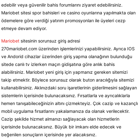
edebilir veya güvenilir bahis forumlarını ziyaret edebilirsiniz.
Mariobet sitesi spor bahisleri ve casino oyunlarına yapılmakta olan
ödemelere göre verdiği yatırım promosyonları ile üyeleri cezp
etmeye devam ediyor.
Mariobet
sitesinin sorunsuz giriş adresi
270mariobet.com üzerinden işlemlerinizi yapabilirsiniz. Ayrıca IOS
ve Andorid cihazlar üzerinden giriş yapma olanağının bulunduğu
sitede canlı tv izlerken maçın gidişatına göre anlık bahis
alabilirsiniz. Mariobet yeni giriş için yapmanız gereken sitemizi
takip etmektir. Böylece sorunsuz olarak buton aracılığıyla sitemizi
kullanabilirsiniz. Aklınızdaki soru işaretlerinin giderilmesini sağlayan
sistemlerin içerisinde bulunacaksınız. Fırsatlarla ve ayrıcalıklarla
hemen tanışabileceğinizin altını çizmekteyiz. Çok cazip ve kazançlı
mobil uygulama fırsatlarını yakalamanıza da olanak verilecektir.
Cazip şekilde hizmet almanızı sağlayacak olan hizmetlerin
içerisinde bulunacaksınız. Büyük bir imkanı elde edecek ve
beğenilen sonuçların içerisinde yer alacaksınız.