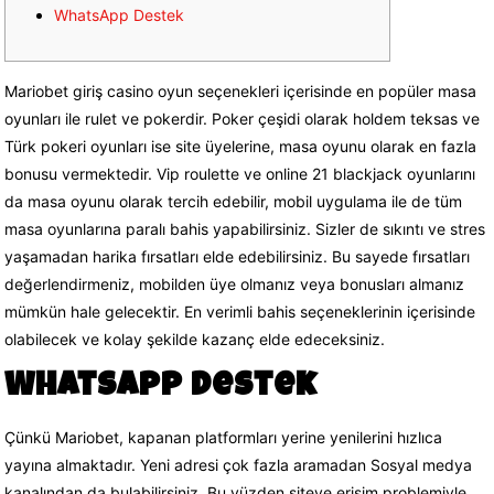
WhatsApp Destek
Mariobet giriş casino oyun seçenekleri içerisinde en popüler masa
oyunları ile rulet ve pokerdir. Poker çeşidi olarak holdem teksas ve
Türk pokeri oyunları ise site üyelerine, masa oyunu olarak en fazla
bonusu vermektedir. Vip roulette ve online 21 blackjack oyunlarını
da masa oyunu olarak tercih edebilir, mobil uygulama ile de tüm
masa oyunlarına paralı bahis yapabilirsiniz. Sizler de sıkıntı ve stres
yaşamadan harika fırsatları elde edebilirsiniz. Bu sayede fırsatları
değerlendirmeniz, mobilden üye olmanız veya bonusları almanız
mümkün hale gelecektir. En verimli bahis seçeneklerinin içerisinde
olabilecek ve kolay şekilde kazanç elde edeceksiniz.
WhatsApp Destek
Çünkü Mariobet, kapanan platformları yerine yenilerini hızlıca
yayına almaktadır. Yeni adresi çok fazla aramadan Sosyal medya
kanalından da bulabilirsiniz. Bu yüzden siteye erişim problemiyle