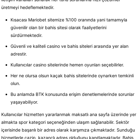
üretmeyi hedeflemektedir.
Kısacası Mariobet sitemize %100 oranında yani tamamıyla
güvenilir olan bir bahis sitesi olarak faaliyetlerini
sürdürmektedir.
Güvenli ve kaliteli casino ve bahis siteleri arasında yer alan
adrestir.
Kullanıcılar casino sitelerinde hemen oyunları seçebilirler.
Her ne olursa olsun kaçak bahis sitelerinde oynarken temkinli
olun.
Bu anlamda BTK konusunda erişim denetlemelerinde sorunlar
yaşayabiliyor.
Kullanıcılar hizmetten yararlanmak maksatlı ana sayfa üzerinde yer
almakta spor kategori seçeneğinden ulaşım sağlanabilir. Sektör
içerisinde başarılı bir adres olarak karşımıza çıkmaktadır. Sunduğu
hizmetlerle cazip, kazançlı adres olduğunu kanıtlamaktadır. Bahis