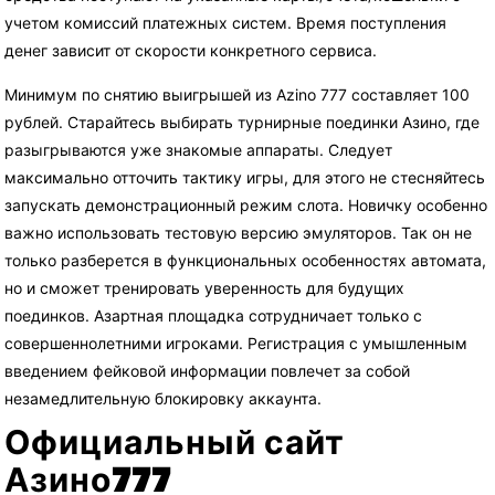
учетом комиссий платежных систем. Время поступления
денег зависит от скорости конкретного сервиса.
Минимум по снятию выигрышей из Azino 777 составляет 100
рублей. Старайтесь выбирать турнирные поединки Азино, где
разыгрываются уже знакомые аппараты. Следует
максимально отточить тактику игры, для этого не стесняйтесь
запускать демонстрационный режим слота. Новичку особенно
важно использовать тестовую версию эмуляторов. Так он не
только разберется в функциональных особенностях автомата,
но и сможет тренировать уверенность для будущих
поединков. Азартная площадка сотрудничает только с
совершеннолетними игроками. Регистрация с умышленным
введением фейковой информации повлечет за собой
незамедлительную блокировку аккаунта.
Официальный сайт
Азино777