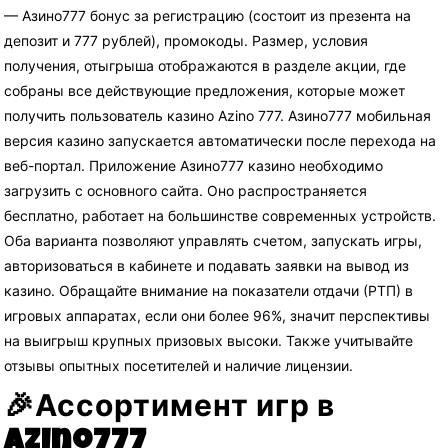
— Азино777 бонус за регистрацию (состоит из презента на
депозит и 777 рублей), промокоды. Размер, условия
получения, отыгрыша отображаются в разделе акции, где
собраны все действующие предложения, которые может
получить пользователь казино Azino 777. Азино777 мобильная
версия казино запускается автоматически после перехода на
веб-портал. Приложение Азино777 казино необходимо
загрузить с основного сайта. Оно распространяется
бесплатно, работает на большинстве современных устройств.
Оба варианта позволяют управлять счетом, запускать игры,
авторизоваться в кабинете и подавать заявки на вывод из
казино. Обращайте внимание на показатели отдачи (РТП) в
игровых аппаратах, если они более 96%, значит перспективы
на выигрыш крупных призовых высоки. Также учитывайте
отзывы опытных посетителей и наличие лицензии.
🎉Ассортимент игр в
Azino777