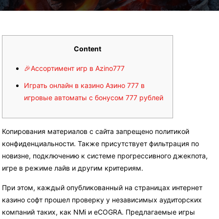
Content
🎉Ассортимент игр в Azino777
Играть онлайн в казино Азино 777 в
игровые автоматы с бонусом 777 рублей
Копирования материалов с сайта запрещено политикой
конфиденциальности. Также присутствует фильтрация по
новизне, подключению к системе прогрессивного джекпота,
игре в режиме лайв и другим критериям.
При этом, каждый опубликованный на страницах интернет
казино софт прошел проверку у независимых аудиторских
компаний таких, как NMi и eCOGRA. Предлагаемые игры