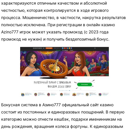
характеризуются отличным качеством и абсолютной
честностью, которая контролируется в ходе игрового
процесса. Мошенничество, в частности, накрутка результатов
полностью исключена. При регистрации в онлайн казино
Azino777 игрок может указать промокод (c 2023 года
промокод не нужен) и получить бездепозитный бонус.
Бонусная система в Азино777 официальный сайт казино
состоит из постоянных и единоразовых поощрений. В первую
категорию можно отнести кешбэк, подарки именинникам на
день рождения, вращения колеса фортуны. К единоразовым