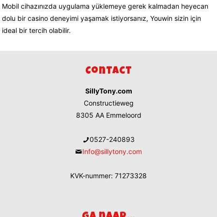
Mobil cihazınızda uygulama yüklemeye gerek kalmadan heyecan
dolu bir casino deneyimi yaşamak istiyorsanız, Youwin sizin için
ideal bir tercih olabilir.
Contact
SillyTony.com
Constructieweg
8305 AA Emmeloord
0527-240893
Info@sillytony.com
KVK-nummer: 71273328
Ga naar…