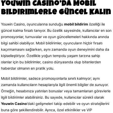
Youwin Casino’da Mobil
Bildirimlerle Güncel Kalın
Youwin Casino, oyuncularına sunduğu
mobil bildirim
özelliği ile
güncel kalma fırsatı tanıyor. Bu özellik sayesinde, kullanıcılar en son
promosyonlar, turnuvalar ve oyun güncellemeleri hakkında anında
bilgi sahibi olabiliyor. Mobil bildirimler, oyuncuların hiçbir fırsatı
kaçırmamasını sağlarken, aynı zamanda oyun deneyimini daha da
kişiselleştiriyor. Özellikle yoğun tempolu yaşam tarzına sahip
olanlar için bu bildirimler, casino dünyasında olup bitenlerden
haberdar olmanın en pratik yolu.
Mobil bildirimler, sadece promosyonlarla sınırlı kalmıyor; aynı
zamanda kullanıcıların hesaplarıyla ilgili önemli bilgiler de sunuyor.
Örneğin, hesabınıza yatırılan bonuslar veya tamamlanan görevlerle
ilgili bildirimler alabilirsiniz. Bu sayede, kullanıcılar sürekli olarak
Youwin Casino
’daki gelişmeleri takip edebilir ve oyun stratejilerini
buna göre şekillendirebilir. Ayrıca, özel etkinlikler ve VIP