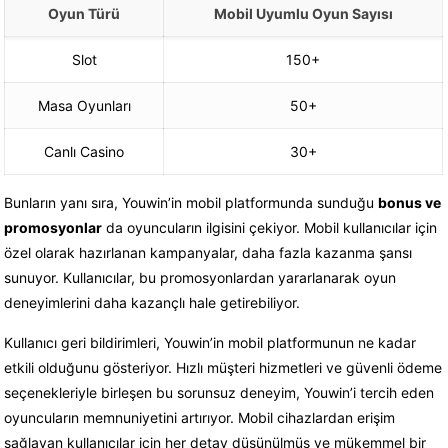
Oyun Türü
Mobil Uyumlu Oyun Sayısı
Slot
150+
Masa Oyunları
50+
Canlı Casino
30+
Bunların yanı sıra, Youwin’in mobil platformunda sunduğu
bonus ve
promosyonlar
da oyuncuların ilgisini çekiyor. Mobil kullanıcılar için
özel olarak hazırlanan kampanyalar, daha fazla kazanma şansı
sunuyor. Kullanıcılar, bu promosyonlardan yararlanarak oyun
deneyimlerini daha kazançlı hale getirebiliyor.
Kullanıcı geri bildirimleri, Youwin’in mobil platformunun ne kadar
etkili olduğunu gösteriyor. Hızlı müşteri hizmetleri ve güvenli ödeme
seçenekleriyle birleşen bu sorunsuz deneyim, Youwin’i tercih eden
oyuncuların memnuniyetini artırıyor. Mobil cihazlardan erişim
sağlayan kullanıcılar için her detay düşünülmüş ve mükemmel bir