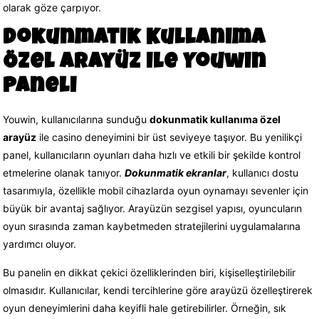
olarak göze çarpıyor.
Dokunmatik Kullanıma
Özel Arayüz ile Youwin
Paneli
Youwin, kullanıcılarına sunduğu
dokunmatik kullanıma özel
arayüz
ile casino deneyimini bir üst seviyeye taşıyor. Bu yenilikçi
panel, kullanıcıların oyunları daha hızlı ve etkili bir şekilde kontrol
etmelerine olanak tanıyor.
Dokunmatik ekranlar
, kullanıcı dostu
tasarımıyla, özellikle mobil cihazlarda oyun oynamayı sevenler için
büyük bir avantaj sağlıyor. Arayüzün sezgisel yapısı, oyuncuların
oyun sırasında zaman kaybetmeden stratejilerini uygulamalarına
yardımcı oluyor.
Bu panelin en dikkat çekici özelliklerinden biri, kişiselleştirilebilir
olmasıdır. Kullanıcılar, kendi tercihlerine göre arayüzü özelleştirerek
oyun deneyimlerini daha keyifli hale getirebilirler. Örneğin, sık