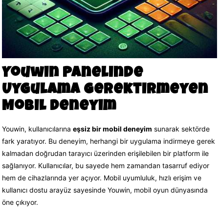
Youwin Panelinde
Uygulama Gerektirmeyen
Mobil Deneyim
Youwin, kullanıcılarına
eşsiz bir mobil deneyim
sunarak sektörde
fark yaratıyor. Bu deneyim, herhangi bir uygulama indirmeye gerek
kalmadan doğrudan tarayıcı üzerinden erişilebilen bir platform ile
sağlanıyor. Kullanıcılar, bu sayede hem zamandan tasarruf ediyor
hem de cihazlarında yer açıyor. Mobil uyumluluk, hızlı erişim ve
kullanıcı dostu arayüz sayesinde Youwin, mobil oyun dünyasında
öne çıkıyor.