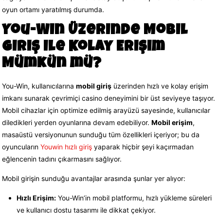
oyun ortamı yaratılmış durumda.
You-Win Üzerinde Mobil
Giriş ile Kolay Erişim
Mümkün mü?
You-Win, kullanıcılarına
mobil giriş
üzerinden hızlı ve kolay erişim
imkanı sunarak çevrimiçi casino deneyimini bir üst seviyeye taşıyor.
Mobil cihazlar için optimize edilmiş arayüzü sayesinde, kullanıcılar
diledikleri yerden oyunlarına devam edebiliyor.
Mobil erişim
,
masaüstü versiyonunun sunduğu tüm özellikleri içeriyor; bu da
oyuncuların
Youwin hızlı giriş
yaparak hiçbir şeyi kaçırmadan
eğlencenin tadını çıkarmasını sağlıyor.
Mobil girişin sunduğu avantajlar arasında şunlar yer alıyor:
Hızlı Erişim:
You-Win’in mobil platformu, hızlı yükleme süreleri
ve kullanıcı dostu tasarımı ile dikkat çekiyor.