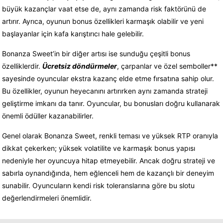
büyük kazançlar vaat etse de, aynı zamanda risk faktörünü de
artırır. Ayrıca, oyunun bonus özellikleri karmaşık olabilir ve yeni
başlayanlar için kafa karıştırıcı hale gelebilir.
Bonanza Sweet’in bir diğer artısı ise sunduğu çeşitli bonus
özelliklerdir.
Ücretsiz döndürmeler
, çarpanlar ve özel semboller**
sayesinde oyuncular ekstra kazanç elde etme fırsatına sahip olur.
Bu özellikler, oyunun heyecanını artırırken aynı zamanda strateji
geliştirme imkanı da tanır. Oyuncular, bu bonusları doğru kullanarak
önemli ödüller kazanabilirler.
Genel olarak Bonanza Sweet, renkli teması ve yüksek RTP oranıyla
dikkat çekerken; yüksek volatilite ve karmaşık bonus yapısı
nedeniyle her oyuncuya hitap etmeyebilir. Ancak doğru strateji ve
sabırla oynandığında, hem eğlenceli hem de kazançlı bir deneyim
sunabilir. Oyuncuların kendi risk toleranslarına göre bu slotu
değerlendirmeleri önemlidir.