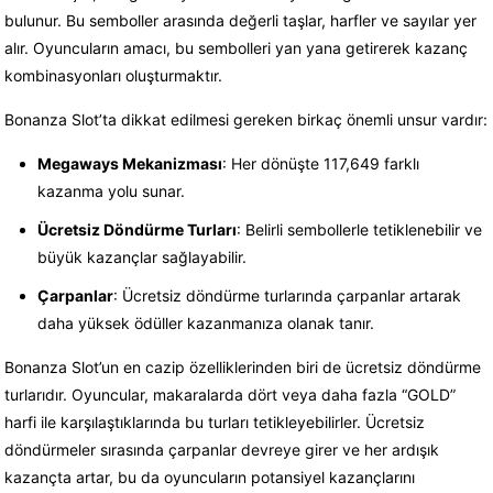
bulunur. Bu semboller arasında değerli taşlar, harfler ve sayılar yer
alır. Oyuncuların amacı, bu sembolleri yan yana getirerek kazanç
kombinasyonları oluşturmaktır.
Bonanza Slot’ta dikkat edilmesi gereken birkaç önemli unsur vardır:
Megaways Mekanizması
: Her dönüşte 117,649 farklı
kazanma yolu sunar.
Ücretsiz Döndürme Turları
: Belirli sembollerle tetiklenebilir ve
büyük kazançlar sağlayabilir.
Çarpanlar
: Ücretsiz döndürme turlarında çarpanlar artarak
daha yüksek ödüller kazanmanıza olanak tanır.
Bonanza Slot’un en cazip özelliklerinden biri de ücretsiz döndürme
turlarıdır. Oyuncular, makaralarda dört veya daha fazla “GOLD”
harfi ile karşılaştıklarında bu turları tetikleyebilirler. Ücretsiz
döndürmeler sırasında çarpanlar devreye girer ve her ardışık
kazançta artar, bu da oyuncuların potansiyel kazançlarını