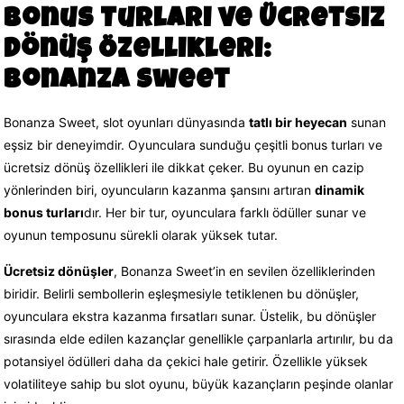
Bonus Turları ve Ücretsiz
Dönüş Özellikleri:
Bonanza Sweet
Bonanza Sweet, slot oyunları dünyasında
tatlı bir heyecan
sunan
eşsiz bir deneyimdir. Oyunculara sunduğu çeşitli bonus turları ve
ücretsiz dönüş özellikleri ile dikkat çeker. Bu oyunun en cazip
yönlerinden biri, oyuncuların kazanma şansını artıran
dinamik
bonus turları
dır. Her bir tur, oyunculara farklı ödüller sunar ve
oyunun temposunu sürekli olarak yüksek tutar.
Ücretsiz dönüşler
, Bonanza Sweet’in en sevilen özelliklerinden
biridir. Belirli sembollerin eşleşmesiyle tetiklenen bu dönüşler,
oyunculara ekstra kazanma fırsatları sunar. Üstelik, bu dönüşler
sırasında elde edilen kazançlar genellikle çarpanlarla artırılır, bu da
potansiyel ödülleri daha da çekici hale getirir. Özellikle yüksek
volatiliteye sahip bu slot oyunu, büyük kazançların peşinde olanlar