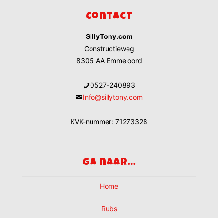
Contact
SillyTony.com
Constructieweg
8305 AA Emmeloord
0527-240893
Info@sillytony.com
KVK-nummer: 71273328
Ga naar…
Home
Rubs