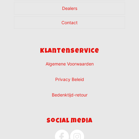
Dealers
Contact
Klantenservice
Algemene Voorwaarden
Privacy Beleid
Bedenktijd-retour
Social media