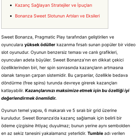
Kazanç Sağlayan Stratejiler ve İpuçları
Bonanza Sweet Slotunun Artıları ve Eksileri
Sweet Bonanza, Pragmatic Play tarafından geliştirilen ve
oyunculara
yüksek ödüller
kazanma fırsatı sunan popüler bir video
slot oyunudur. Oyunun benzersiz teması ve canlı grafikleri,
oyuncuları adeta büyüler. Sweet Bonanza’nın en dikkat çekici
özelliklerinden biri, her spin sonrasında kazançların artmasına
olanak tanıyan çarpan sistemidir. Bu çarpanlar, özellikle bedava
döndürme (free spins) turunda devreye girerek kazançları
katlayabilir.
Kazançlarınızı maksimize etmek için bu özelliği iyi
değerlendirmek önemlidir.
Oyunun temel yapısı, 6 makaralı ve 5 sıralı bir grid üzerine
kuruludur. Sweet Bonanza’da kazanç sağlamak için belirli bir
ödeme çizgisine ihtiyaç duyulmaz; bunun yerine aynı sembolden
en az sekiz tanesini yakalamanız yeterlidir.
Tumble
adı verilen