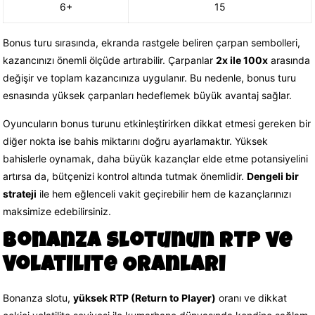
6+
15
Bonus turu sırasında, ekranda rastgele beliren çarpan sembolleri,
kazancınızı önemli ölçüde artırabilir. Çarpanlar
2x ile 100x
arasında
değişir ve toplam kazancınıza uygulanır. Bu nedenle, bonus turu
esnasında yüksek çarpanları hedeflemek büyük avantaj sağlar.
Oyuncuların bonus turunu etkinleştirirken dikkat etmesi gereken bir
diğer nokta ise bahis miktarını doğru ayarlamaktır. Yüksek
bahislerle oynamak, daha büyük kazançlar elde etme potansiyelini
artırsa da, bütçenizi kontrol altında tutmak önemlidir.
Dengeli bir
strateji
ile hem eğlenceli vakit geçirebilir hem de kazançlarınızı
maksimize edebilirsiniz.
Bonanza Slotunun RTP ve
Volatilite Oranları
Bonanza slotu,
yüksek RTP (Return to Player)
oranı ve dikkat