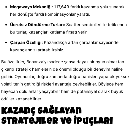
Megaways Mekaniği:
117,649 farklı kazanma yolu sunarak
her dönüşte farklı kombinasyonlar yaratır.
Ücretsiz Döndürme Turları:
Scatter sembolleri ile tetiklenen
bu turlar, kazançları katlama fırsatı verir.
Çarpan Özelliği:
Kazandıkça artan çarpanlar sayesinde
kazançlarınızı artırabilirsiniz.
Bu özellikler, Bonanza’yı sadece şansa dayalı bir oyun olmaktan
çıkarıp stratejik hamlelerin de önemli olduğu bir deneyim haline
getirir. Oyuncular, doğru zamanda doğru bahisleri yaparak yüksek
volatilitenin getirdiği riskleri avantaja çevirebilirler. Böylece hem
heyecan dolu anlar yaşayabilir hem de potansiyel olarak büyük
ödüller kazanabilirler.
Kazanç Sağlayan
Stratejiler ve İpuçları